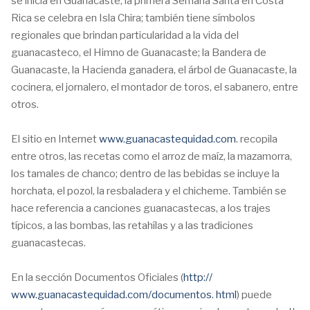
se inicia en Guanacaste, la primera Semana Santa en Costa
Rica se celebra en Isla Chira; también tiene símbolos
regionales que brindan particularidad a la vida del
guanacasteco, el Himno de Guanacaste; la Bandera de
Guanacaste, la Hacienda ganadera, el árbol de Guanacaste, la
cocinera, el jornalero, el montador de toros, el sabanero, entre
otros.
El sitio en Internet
www.guanacastequidad.com
. recopila
entre otros, las recetas como el arroz de maíz, la mazamorra,
los tamales de chanco; dentro de las bebidas se incluye la
horchata, el pozol, la resbaladera y el chicheme. También se
hace referencia a canciones guanacastecas, a los trajes
típicos, a las bombas, las retahílas y a las tradiciones
guanacastecas.
En la sección Documentos Oficiales (
http://
www.guanacastequidad.com/documentos. html
) puede