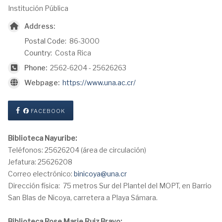
Institución Pública
Address:
Postal Code:
86-3000
Country:
Costa Rica
Phone:
2562-6204 - 25626263
Webpage:
https://www.una.ac.cr/
FACEBOOK
Biblioteca Nayuribe:
Teléfonos: 25626204 (área de circulación)
Jefatura: 25626208
Correo electrónico:
binicoya@una.cr
Dirección física: 75 metros Sur del Plantel del MOPT, en Barrio
San Blas de Nicoya, carretera a Playa Sámara.
Biblioteca Rose Marie Ruiz Bravo: