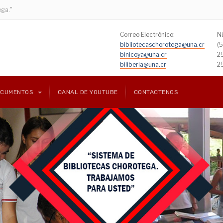
ega."
Correo Electrónico:
N
bibliotecaschorotega@una.cr
(
binicoya@una.cr
2
biliberia@una.cr
2
OCUMENTOS
CANAL DE YOUTUBE
CONTACTENOS