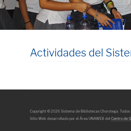
Actividades del Sist
Copyright © 2026 Sistema de Bibliotecas Chorotega. Todos 
Sitio Web desarrollado por el Área UNAWEB del
Centro de G