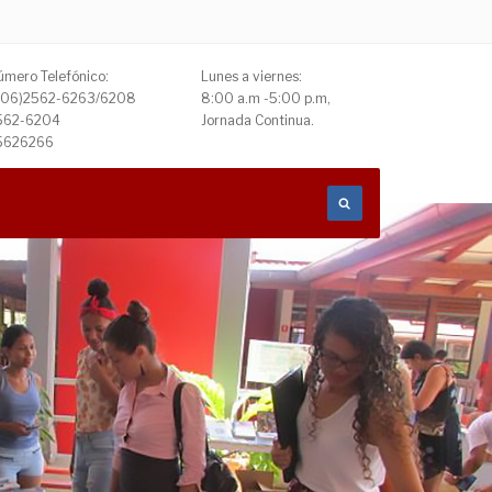
úmero Telefónico:
Lunes a viernes:
506)2562-6263/6208
8:00 a.m -5:00 p.m,
562-6204
Jornada Continua.
5626266