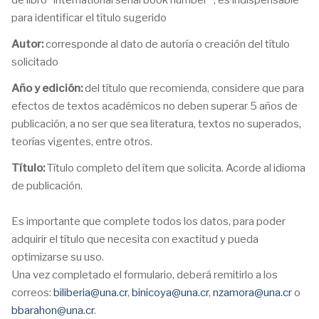
para identificar el título sugerido
Autor:
corresponde al dato de autoría o creación del título
solicitado
Año y edición:
del título que recomienda, considere que para
efectos de textos académicos no deben superar 5 años de
publicación, a no ser que sea literatura, textos no superados,
teorías vigentes, entre otros.
Título:
Título completo del ítem que solicita. Acorde al idioma
de publicación.
Es importante que complete todos los datos, para poder
adquirir el título que necesita con exactitud y pueda
optimizarse su uso.
Una vez completado el formulario, deberá remitirlo a los
correos:
biliberia@una.cr
,
binicoya@una.cr
,
nzamora@una.cr
o
bbarahon@una.cr
.